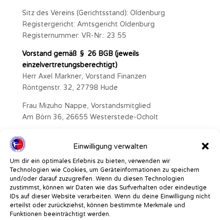
Sitz des Vereins (Gerichtsstand): Oldenburg
Registergericht: Amtsgericht Oldenburg
Registernummer: VR-Nr.: 23 55
Vorstand gemäß § 26 BGB (jeweils
einzelvertretungsberechtigt)
Herr Axel Markner, Vorstand Finanzen
Röntgenstr. 32, 27798 Hude
Frau Mizuho Nappe, Vorstandsmitglied
Am Börn 36, 26655 Westerstede-Ocholt
Herr Marco Nappe, Vorstandsmitglied
Einwilligung verwalten
Am Börn 36, 26655 Westerstede-Ocholt
Um dir ein optimales Erlebnis zu bieten, verwenden wir
Umsatzsteuer-Identifikationsnummer:
Technologien wie Cookies, um Geräteinformationen zu speichern
Nicht vergeben
und/oder darauf zuzugreifen. Wenn du diesen Technologien
zustimmst, können wir Daten wie das Surfverhalten oder eindeutige
Verantwortlich i.S.d. § 18 Abs. 2 MStV:
IDs auf dieser Website verarbeiten. Wenn du deine Einwilligung nicht
Herr Marco Nappe, Am Börn 36, 26655
erteilst oder zurückziehst, können bestimmte Merkmale und
Funktionen beeinträchtigt werden.
Westerstede-Ocholt