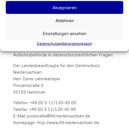
Herr Daniel Goletz, Alte Weide 4, 26655
Akzeptieren
Westerstede
Ablehnen
Beschwerderecht bei datenschutzrechtlichen
Verstößen
Einstellungen ansehen
Bei datenschutzrechtlichen Verstößen steht Ihnen
ein Beschwerderecht bei der zuständigen
Datenschutzerklärung
Impressum
Aufsichtsbehörde zu. Die zuständige
Aufsichtsbehörde in datenschutzrechtlichen Fragen:
Der Landesbeauftragte für den Datenschutz
Niedersachsen
Herr Denis Lehmkemper
Prinzenstraße 5
30159 Hannover
Telefon: +49 (0) 5 11/120-45 00
Telefax: +49 (0) 5 11/120-45 99
E-Mail: poststelle@lfd.niedersachsen.de
Homepage: http://www.lfd.niedersachsen.de